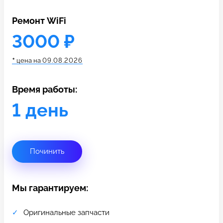
c 10:00 до 21:00
Ремонт WiFi
3000 ₽
Связаться с нами
*
цена на
09.08.2026
Время работы:
1 день
Починить
Мы гарантируем:
Оригинальные запчасти