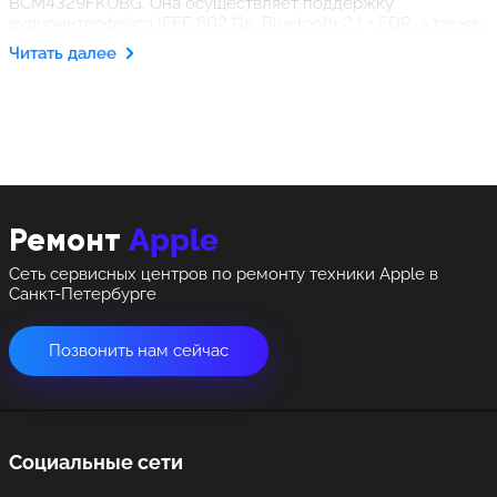
BCM4329FKUBG. Она осуществляет поддержку
аудиоинтерфейса IEEE 802.11n, Bluetooth 2.1 + EDR, а также,
FM радиоприемника, которого нет в технической начинке
Читать далее
этого планшета. Используя необходимое оборудование,
квалифицированные работники центра проведут
диагностику вашего планшета и устранят неполадки за
короткое время по самым доступным ценам.
Apple
Ремонт
Сеть сервисных центров по ремонту техники Apple в
Санкт-Петербурге
Позвонить нам сейчас
Социальные сети