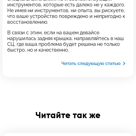
c 10:00 до 21:00
инструментов, которые есть далеко не у каждого.
Не имея ни инструментов, ни опыта, вы рискуете,
что ваше устройство повреждено и непригодно к
восстановлению.
Связаться с нами
В связи с этим, если на вашем девайсе
нарушилась задняя крышка, направляйтесь в наш
Задать вопрос
Оставьте свой
СЦ, где ваша проблема будет решена не только
быстро, но и качественно.
*бесплатно
отзыв
Читать следующую статью
Заполните форму обратной
связи и ждите звонка:
Заполните все необходимые поля
Введите имя
Читайте так же
Отправить
Введите телефон