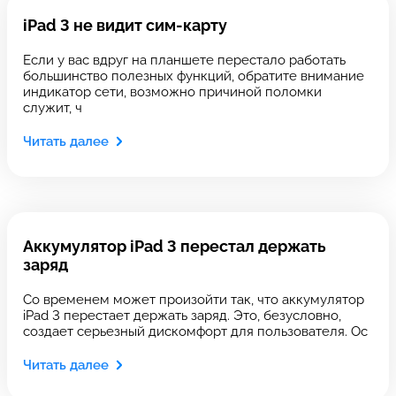
iPad 3 не видит сим-карту
Если у вас вдруг на планшете перестало работать
большинство полезных функций, обратите внимание
индикатор сети, возможно причиной поломки
Введите номер договора
служит, ч
Читать далее
Напишите свой отзыв
Аккумулятор iPad 3 перестал держать
заряд
Со временем может произойти так, что аккумулятор
iPad 3 перестает держать заряд. Это, безусловно,
Выберите сервис
создает серьезный дискомфорт для пользователя. Ос
Выберите сервис
Читать далее
Выберите адрес сервиса, в который хотите
Выберите адрес сервиса, в который хотите
позвонить
Оставить свой отзыв
позвонить