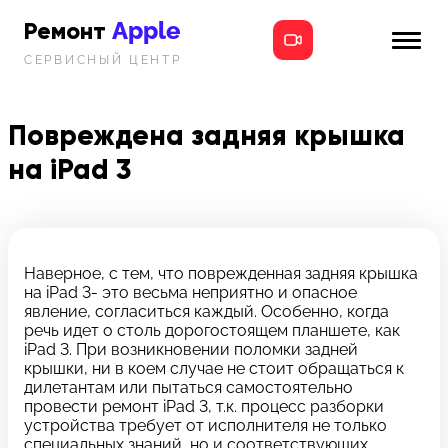
Apple
Ремонт
СЕРВИСНЫЙ ЦЕНТР
iPhone
Главная
iPad
Повреждена задняя крышка
Новости
на iPad 3
MacBook
i-info
iMac
Контакты
Mac mini
Наверное, с тем, что поврежденная задняя крышка
на iPad 3- это весьма неприятно и опасное
Телефон:
явление, согласиться каждый. Особенно, когда
+7 (812) 409-39-75
речь идет о столь дорогостоящем планшете, как
iPad 3. При возникновении поломки задней
крышки, ни в коем случае не стоит обращаться к
Адрес:
дилетантам или пытаться самостоятельно
8 Красноармейская, 18
провести ремонт iPad 3, т.к. процесс разборки
устройства требует от исполнителя не только
Режим работы:
специальных знаний, но и соответствующих