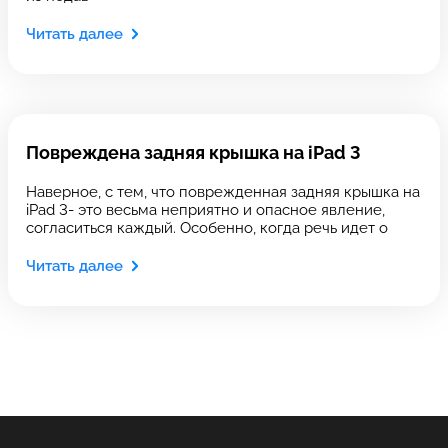
Читать далее
Введите номер договора
Повреждена задняя крышка на iPad 3
Напишите свой отзыв
Наверное, с тем, что поврежденная задняя крышка на
iPad 3- это весьма неприятно и опасное явление,
согласиться каждый. Особенно, когда речь идет о
Читать далее
Выберите сервис
Выберите сервис
Выберите адрес сервиса, в который хотите
Выберите адрес сервиса, в который хотите
позвонить
позвонить
Оставить свой отзыв