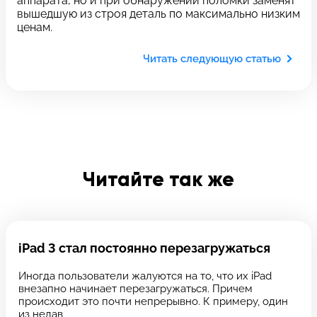
аппарата, но и при обнаружении поломки заменят
c 10:00 до 21:00
вышедшую из строя деталь по максимально низким
ценам.
Связаться с нами
Читать следующую статью
Задать вопрос
Оставьте свой
*бесплатно
отзыв
Заполните форму обратной
связи и ждите звонка:
Читайте так же
Заполните все необходимые поля
Введите имя
iPad 3 стал постоянно перезагружаться
Иногда пользователи жалуются на то, что их iPad
Отправить
внезапно начинает перезагружаться. Причем
Введите телефон
происходит это почти непрерывно. К примеру, один
из недав