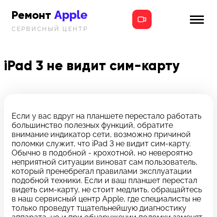
Apple
Ремонт
СЕРВИСНЫЙ ЦЕНТР
iPhone
Главная
iPad
iPad 3 не видит сим-карту
Новости
MacBook
i-info
iMac
Контакты
Если у вас вдруг на планшете перестало работать
большинство полезных функций, обратите
Mac mini
внимание индикатор сети, возможно причиной
поломки служит, что iPad 3 не видит сим-карту.
Телефон:
Обычно в подобной - крохотной, но невероятно
+7 (812) 409-39-75
неприятной ситуации виноват сам пользователь,
который пренебрегал правилами эксплуатации
подобной техники. Если и ваш планшет перестал
Адрес:
видеть сим-карту, не стоит медлить, обращайтесь
8 Красноармейская, 18
в наш сервисный центр Apple, где специалисты не
только проведут тщательнейшую диагностику
Режим работы: