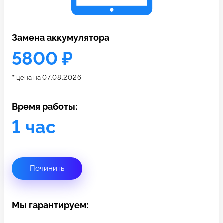
c 10:00 до 21:00
Замена аккумулятора
Связаться с нами
5800 ₽
*
цена на
07.08.2026
Время работы:
1 час
Починить
Мы гарантируем: