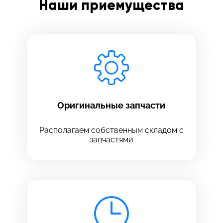
Наши приемущества
Заполните все необходимые поля
Введите имя
Отправить
Введите телефон
Оригинальные запчасти
Располагаем собственным складом с
запчастями
Введите номер договора
Напишите свой отзыв