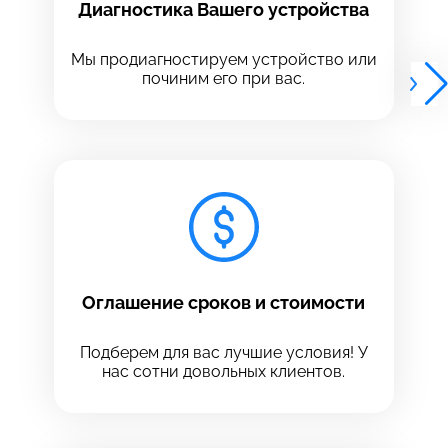
Диагностика Вашего устройства
Выберите адрес сервиса, в который хотите
Выберите адрес сервиса, в который хотите
позвонить
позвонить
Мы продиагностируем устройство или
починим его при вас.
8 Красноармейская, 18
8 Красноармейская, 18
+7 (812) 409-39-75
Оглашение сроков и стоимости
Подберем для вас лучшие условия! У
нас сотни довольных клиентов.