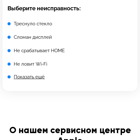
c 10:00 до 21:00
Выберите неисправность:
Треснуло стекло
Связаться с нами
Сломан дисплей
Не срабатывает HOME
Не ловит Wi-Fi
Показать ещё
Нет звука
Быстро разряжается
Камера не работает
Зависает
О нашем сервисном центре
Попала жидкость