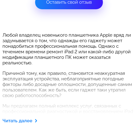
Оставить свой отзыв
Любой владелец новенького планшетника Apple вряд ли
задумывается о том, что однажды его гаджету может
понадобиться профессиональная помощь. Однако с
течением времени ремонт iPad 2 или какой-либо другой
модификации планшетного ПК может оказаться
реальностью.
Причиной тому, как правило, становится неаккуратная
эксплуатация устройства, неблагоприятные погодные
факторы либо досадные оплошности, допущенные самим
пользователем. Как же быть, если гаджет таки утратил
свою работоспособность?
Мы предлагаем полный комплекс услуг, связанных с
профессиональной диагностикой и восстановлением iPad
2. Существует множество положительных факторов,
Читать далее
которые учитываются потенциальным клиентом при
выборе нас в качестве исполнителя. Это, прежде всего,
профессиональный сервис, который способны обеспечить