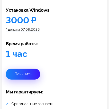
c 10:00 до 21:00
Установка Windows
3000 ₽
Связаться с нами
*
цена на
07.08.2026
Время работы:
1 час
Починить
Мы гарантируем:
Оригинальные запчасти