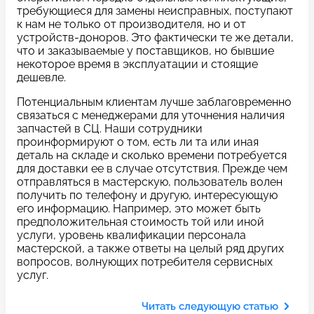
c 10:00 до 21:00
требующиеся для замены неисправных, поступают
к нам не только от производителя, но и от
устройств-доноров. Это фактически те же детали,
что и заказываемые у поставщиков, но бывшие
Связаться с нами
некоторое время в эксплуатации и стоящие
дешевле.
Потенциальным клиентам лучше заблаговременно
связаться с менеджерами для уточнения наличия
Задать вопрос
Оставьте свой
запчастей в СЦ. Наши сотрудники
проинформируют о том, есть ли та или иная
*бесплатно
отзыв
деталь на складе и сколько времени потребуется
для доставки ее в случае отсутствия. Прежде чем
отправляться в мастерскую, пользователь волен
Заполните форму обратной
получить по телефону и другую, интересующую
связи и ждите звонка:
его информацию. Например, это может быть
предположительная стоимость той или иной
Заполните все необходимые поля
услуги, уровень квалификации персонала
мастерской, а также ответы на целый ряд других
Введите имя
вопросов, волнующих потребителя сервисных
услуг.
Читать следующую статью