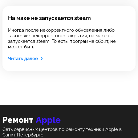
Выберите сервис
Оставить свой отзыв
Выберите сервис
На маке не запускается steam
Выберите адрес сервиса, в который хотите
Выберите адрес сервиса, в который хотите
Иногда после некорректного обновления либо
позвонить
позвонить
такого же некорректного закрытия, на маке не
запускается steam. То есть, программа сбоит, не
может быть
Читать далее
8 Красноармейская, 18
8 Красноармейская, 18
+7 (812) 409-39-75
Apple
Ремонт
Сеть сервисных центров по ремонту техники Apple в
Санкт-Петербурге