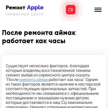
Apple
Ремонт
СЕРВИСНЫЙ ЦЕНТР
iPhone
Главная
iPad
После ремонта аймак
Новости
работает как часы
MacBook
i-info
iMac
Контакты
Mac mini
Существует несколько факторов, благодаря
которым владелец восстановленной техники
Телефон:
сможет выйдя из сервисного центра сказать:
+7 (812) 409-39-75
“После
ремонта аймак
работает как часы”. Одним
из таких факторов является наличие в мастерской
соответствующих оригинальных запчастей. При
Адрес:
необходимости мы связываемся с официальными
8 Красноармейская, 18
поставщиками и заказываем нужные детали,
которые доставляются в наш СЦ максимально
Режим работы:
оперативно. Нередко отдельные комплектующие,