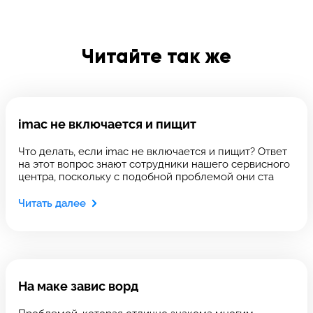
Введите телефон
Читайте так же
Введите номер договора
imac не включается и пищит
Что делать, если imac не включается и пищит? Ответ
Напишите свой отзыв
на этот вопрос знают сотрудники нашего сервисного
центра, поскольку с подобной проблемой они ста
Читать далее
На маке завис ворд
Выберите сервис
Выберите сервис