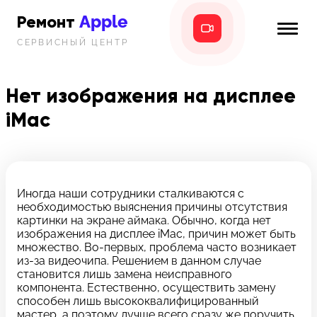
Apple
Ремонт
СЕРВИСНЫЙ ЦЕНТР
iPhone
Главная
iPad
Нет изображения на дисплее
Новости
iMac
MacBook
i-info
iMac
Контакты
Mac mini
Иногда наши сотрудники сталкиваются с
необходимостью выяснения причины отсутствия
Телефон:
картинки на экране аймака. Обычно, когда нет
+7 (812) 409-39-75
изображения на дисплее iMac, причин может быть
множество. Во-первых, проблема часто возникает
из-за видеочипа. Решением в данном случае
Адрес:
становится лишь замена неисправного
8 Красноармейская, 18
компонента. Естественно, осуществить замену
способен лишь высококвалифицированный
Режим работы:
мастер, а поэтому лучше всего сразу же поручить