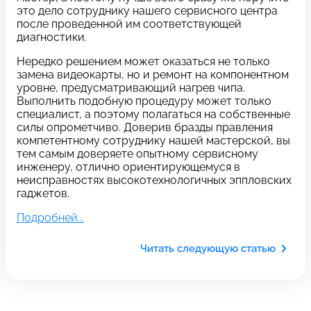
c 10:00 до 21:00
это дело сотруднику нашего сервисного центра
после проведенной им соответствующей
диагностики.
Связаться с нами
Нередко решением может оказаться не только
замена видеокарты, но и ремонт на компонентном
уровне, предусматривающий нагрев чипа.
Выполнить подобную процедуру может только
Задать вопрос
Оставьте свой
специалист, а поэтому полагаться на собственные
силы опрометчиво. Доверив бразды правления
*бесплатно
отзыв
компетентному сотруднику нашей мастерской, вы
тем самым доверяете опытному сервисному
инженеру, отлично ориентирующемуся в
Заполните форму обратной
неисправностях высокотехнологичных эппловских
связи и ждите звонка:
гаджетов.
Заполните все необходимые поля
Подробней...
Введите имя
Читать следующую статью
Отправить