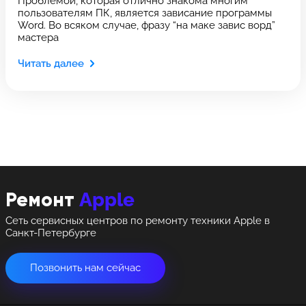
Проблемой, которая отлично знакома многим
Оставить свой отзыв
пользователям ПК, является зависание программы
Выберите адрес сервиса, в который хотите
Word. Во всяком случае, фразу “на маке завис ворд”
Выберите адрес сервиса, в который хотите
позвонить
мастера
позвонить
Читать далее
8 Красноармейская, 18
8 Красноармейская, 18
+7 (812) 409-39-75
Apple
Ремонт
Сеть сервисных центров по ремонту техники Apple в
Санкт-Петербурге
Позвонить нам сейчас