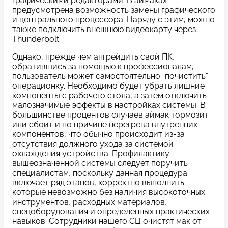
графическими редакторами. В аймаках
c 10:00 до 21:00
предусмотрена возможность замены графического
и центрального процессора. Наряду с этим, можно
также подключить внешнюю видеокарту через
Thunderbolt.
Связаться с нами
Однако, прежде чем апгрейдить свой ПК,
обратившись за помощью к профессионалам,
пользователь может самостоятельно “почистить”
операционку. Необходимо будет убрать лишние
компоненты с рабочего стола, а затем отключить
Задать вопрос
Оставьте свой
малозначимые эффекты в настройках системы. В
большинстве процентов случаев аймак тормозит
*бесплатно
отзыв
или сбоит и по причине перегрева внутренних
компонентов, что обычно происходит из-за
отсутствия должного ухода за системой
Заполните форму обратной
связи и ждите звонка:
охлаждения устройства. Профилактику
вышеозначенной системы следует поручить
Заполните все необходимые поля
специалистам, поскольку данная процедура
включает ряд этапов, корректно выполнить
которые невозможно без наличия высокоточных
Введите имя
инструментов, расходных материалов,
спецоборудования и определенных практических
навыков. Сотрудники нашего СЦ очистят мак от