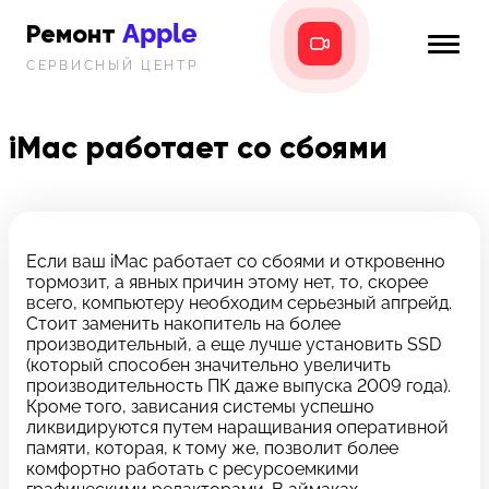
Apple
Ремонт
СЕРВИСНЫЙ ЦЕНТР
iPhone
Главная
iPad
iMac работает со сбоями
Новости
MacBook
i-info
iMac
Контакты
Если ваш iMac работает со сбоями и откровенно
тормозит, а явных причин этому нет, то, скорее
Mac mini
всего, компьютеру необходим серьезный апгрейд.
Стоит заменить накопитель на более
Телефон:
производительный, а еще лучше установить SSD
+7 (812) 409-39-75
(который способен значительно увеличить
производительность ПК даже выпуска 2009 года).
Кроме того, зависания системы успешно
Адрес:
ликвидируются путем наращивания оперативной
8 Красноармейская, 18
памяти, которая, к тому же, позволит более
комфортно работать с ресурсоемкими
Режим работы: