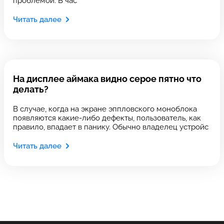
проблемой. В час
Читать далее
Оставить свой отзыв
Выберите сервис
Выберите сервис
Выберите адрес сервиса, в который хотите
Выберите адрес сервиса, в который хотите
позвонить
На дисплее аймака видно серое пятно что
позвонить
делать?
В случае, когда на экране эппловского моноблока
появляются какие-либо дефекты, пользователь, как
правило, впадает в панику. Обычно владелец устройс
8 Красноармейская, 18
8 Красноармейская, 18
Читать далее
+7 (812) 409-39-75