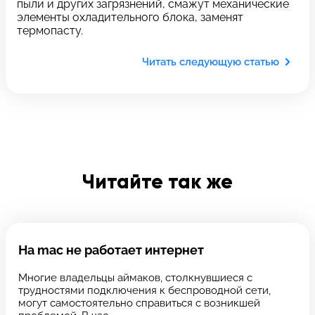
пыли и других загрязнений, смажут механические
элементы охладительного блока, заменят
Отправить
термопасту.
Введите телефон
Читать следующую статью
Введите номер договора
Читайте так же
Напишите свой отзыв
На mac не работает интернет
Многие владельцы аймаков, столкнувшиеся с
трудностями подключения к беспроводной сети,
могут самостоятельно справиться с возникшей