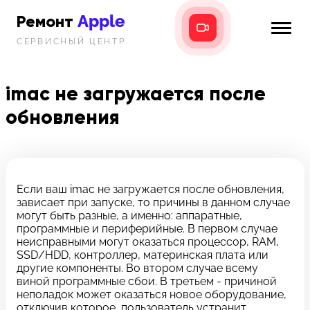
Apple
Ремонт
СЕРВИСНЫЙ ЦЕНТР
iPhone
Главная
iPad
imac не загружается после
Новости
обновления
MacBook
i-info
iMac
Контакты
Mac mini
Если ваш imac не загружается после обновления,
зависает при запуске, то причины в данном случае
Телефон:
могут быть разные, а именно: аппаратные,
+7 (812) 409-39-75
программные и периферийные. В первом случае
неисправными могут оказаться процессор, RAM,
SSD/HDD, контроллер, материнская плата или
Адрес:
другие компоненты. Во втором случае всему
8 Красноармейская, 18
виной программные сбои. В третьем - причиной
неполадок может оказаться новое оборудование,
Режим работы:
отключив которое, пользователь устранит