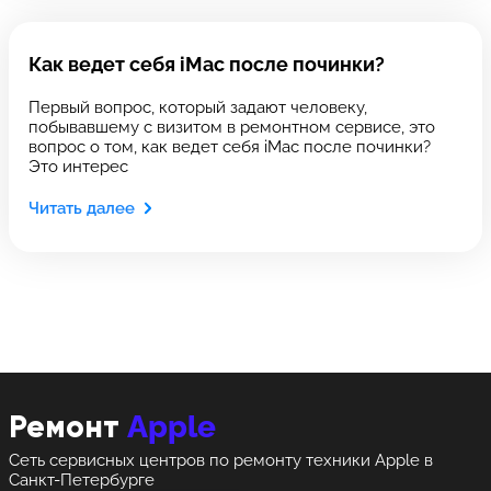
Выберите сервис
Оставить свой отзыв
Выберите сервис
Как ведет себя iMac после починки?
Выберите адрес сервиса, в который хотите
Выберите адрес сервиса, в который хотите
Первый вопрос, который задают человеку,
позвонить
позвонить
побывавшему с визитом в ремонтном сервисе, это
вопрос о том, как ведет себя iMac после починки?
Это интерес
Читать далее
8 Красноармейская, 18
8 Красноармейская, 18
+7 (812) 409-39-75
Apple
Ремонт
Сеть сервисных центров по ремонту техники Apple в
Санкт-Петербурге