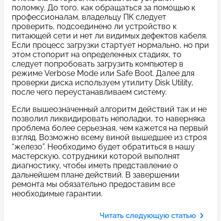
c 10:00 до 21:00
поломку. До того, как обращаться за помощью к
профессионалам, владельцу ПК следует
проверить, подсоединено ли устройство к
питающей сети и нет ли видимых дефектов кабеля.
Связаться с нами
Если процесс загрузки стартует нормально, но при
этом стопорит на определенных стадиях, то
следует попробовать загрузить компьютер в
режиме Verbose Mode или Safe Boot. Далее для
проверки диска используем утилиту Disk Utility,
Задать вопрос
Оставьте свой
после чего переустанавливаем систему.
*бесплатно
отзыв
Если вышеозначенный алгоритм действий так и не
позволил ликвидировать неполадки, то наверняка
проблема более серьезная, чем кажется на первый
Заполните форму обратной
взгляд. Возможно всему виной вышедшее из строя
связи и ждите звонка:
“железо”. Необходимо будет обратиться в нашу
мастерскую, сотрудники которой выполнят
Заполните все необходимые поля
диагностику, чтобы иметь представление о
дальнейшем плане действий. В завершении
Введите имя
ремонта мы обязательно предоставим все
необходимые гарантии.
Читать следующую статью