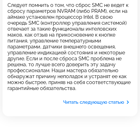
c 10:00 до 21:00
Следует помнить о том, что сброс SMC не ведет к
сбросу параметров NVRAM (либо PRAM), если на
аймаке установлен процессор Intel. В свою
очередь SMC (контроллер управления системой)
Связаться с нами
отвечает за такие функционалы интеловских
маков, как отзыв на прикосновение к кнопке
питания, управление температурными
параметрами, датчики внешнего освещения,
Задать вопрос
Оставьте свой
управление индикацией состояния и некоторые
другие. Если и после сброса SMC проблема не
*бесплатно
отзыв
решена, то лучше всего доверить эту задачу
профессионалам. Наши мастера обязательно
Заполните форму обратной
обнаружат причину неполадок и устранят ее как
связи и ждите звонка:
можно быстрее, приняв на себя соответствующие
гарантийные обязательства.
Заполните все необходимые поля
Читать следующую статью
Введите имя
Отправить