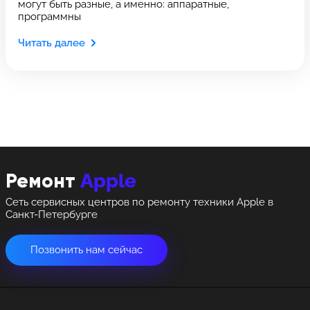
могут быть разные, а именно: аппаратные,
Оставить свой отзыв
Выберите адрес сервиса, в который хотите
программны
Выберите адрес сервиса, в который хотите
позвонить
позвонить
Читать далее
8 Красноармейская, 18
8 Красноармейская, 18
+7 (812) 409-39-75
Apple
Ремонт
Сеть сервисных центров по ремонту техники Apple в
Санкт-Петербурге
Позвонить нам сейчас