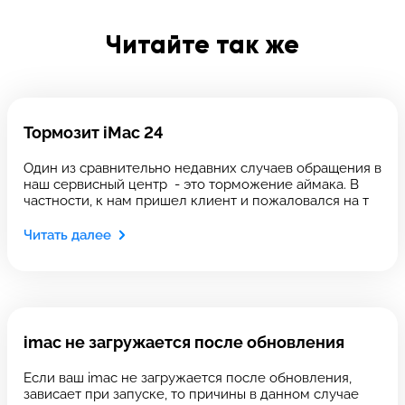
Введите телефон
Читайте так же
Введите номер договора
Тормозит iMac 24
Один из сравнительно недавних случаев обращения в
наш сервисный центр - это торможение аймака. В
частности, к нам пришел клиент и пожаловался на т
Напишите свой отзыв
Читать далее
imac не загружается после обновления
Выберите сервис
Если ваш imac не загружается после обновления,
Выберите сервис
зависает при запуске, то причины в данном случае