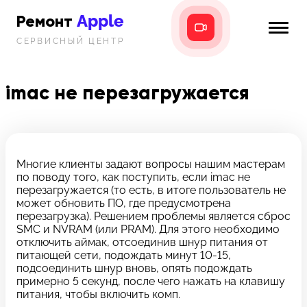
Apple
Ремонт
СЕРВИСНЫЙ ЦЕНТР
iPhone
Главная
iPad
imac не перезагружается
Новости
MacBook
i-info
iMac
Контакты
Многие клиенты задают вопросы нашим мастерам
по поводу того, как поступить, если imac не
Mac mini
перезагружается (то есть, в итоге пользователь не
может обновить ПО, где предусмотрена
Телефон:
перезагрузка). Решением проблемы является сброс
+7 (812) 409-39-75
SMC и NVRAM (или PRAM). Для этого необходимо
отключить аймак, отсоединив шнур питания от
питающей сети, подождать минут 10-15,
Адрес:
подсоединить шнур вновь, опять подождать
8 Красноармейская, 18
примерно 5 секунд, после чего нажать на клавишу
питания, чтобы включить комп.
Режим работы: