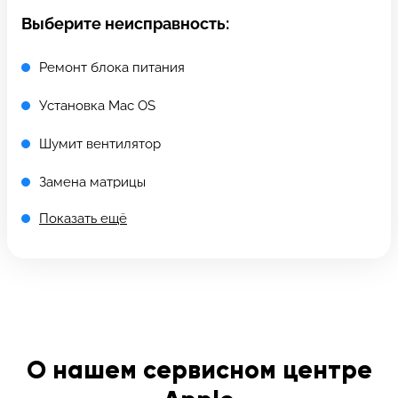
c 10:00 до 21:00
Выберите неисправность:
Ремонт блока питания
Связаться с нами
Установка Mac OS
Шумит вентилятор
Замена матрицы
Показать ещё
Ремонт материнской платы
Установка SSD
Замена видеокарты
Установка Windows
О нашем сервисном центре
Замена HDD