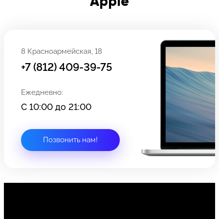
Apple
Чистка
8 Красноармейская, 18
+7 (812) 409-39-75
Задать вопрос
Оставьте свой
*бесплатно
отзыв
Ежедневно:
С 10:00 до 21:00
Заполните форму обратной
связи и ждите звонка:
Заполните все необходимые поля
Позвонить нам!
Введите имя
Отправить
Введите телефон