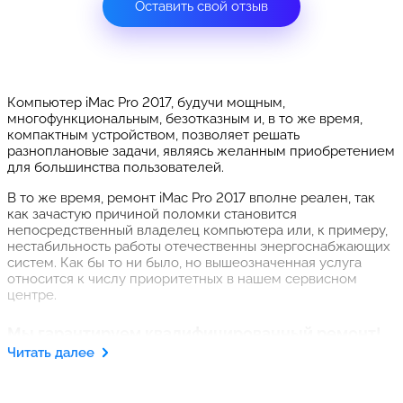
Оставить свой отзыв
Компьютер iMac Pro 2017, будучи мощным,
многофункциональным, безотказным и, в то же время,
компактным устройством, позволяет решать
разноплановые задачи, являясь желанным приобретением
для большинства пользователей.
В то же время, ремонт iMac Pro 2017 вполне реален, так
как зачастую причиной поломки становится
непосредственный владелец компьютера или, к примеру,
нестабильность работы отечественны энергоснабжающих
систем. Как бы то ни было, но вышеозначенная услуга
относится к числу приоритетных в нашем сервисном
центре.
Мы гарантируем квалифицированный ремонт!
Читать далее
Наш сервисный центр в СПб предоставит полный спектр
услуг в плане реанимации нефункционирующих Аймаков.
Бесценный практический опыт специалистов, а также их