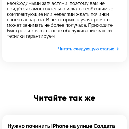
c 10:00 до 21:00
необходимыми запчастями, поэтому вам не
придётся самостоятельно искать необходимые
комплектующие или неделями ждать починки
своего аппарата. В некоторых случаях ремонт
Связаться с нами
может занимать не более получаса. Приходите.
Быстрое и качественное обслуживание вашей
техники гарантируем.
Задать вопрос
Оставьте свой
*бесплатно
отзыв
Читать следующую статью
Заполните форму обратной
связи и ждите звонка:
Заполните все необходимые поля
Введите имя
Читайте так же
Отправить
Нужно починить iPhone на улице Солдата
Введите телефон