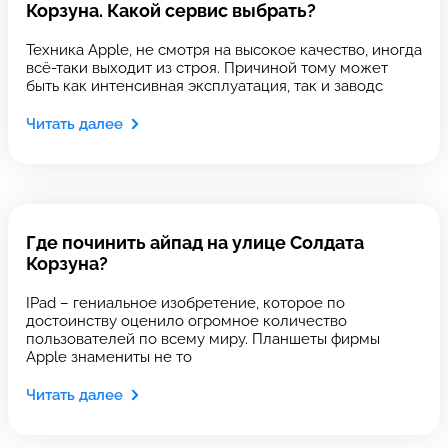
Корзуна. Какой сервис выбрать?
Техника Apple, не смотря на высокое качество, иногда
всё-таки выходит из строя. Причиной тому может
быть как интенсивная эксплуатация, так и заводс
Введите номер договора
Читать далее
Напишите свой отзыв
Где починить айпад на улице Солдата
Корзуна?
IPad – гениальное изобретение, которое по
достоинству оценило огромное количество
пользователей по всему миру. Планшеты фирмы
Apple знамениты не то
Выберите сервис
Выберите сервис
Читать далее
Выберите адрес сервиса, в который хотите
Выберите адрес сервиса, в который хотите
позвонить
позвонить
Оставить свой отзыв