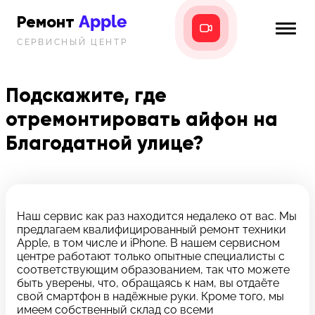
Apple
Ремонт
СЕРВИСНЫЙ ЦЕНТР
iPhone
Главная
iPad
Подскажите, где
Новости
отремонтировать айфон на
MacBook
i-info
Благодатной улице?
iMac
Контакты
Mac mini
Наш сервис как раз находится недалеко от вас. Мы
Телефон:
предлагаем квалифицированный ремонт техники
+7 (812) 409-39-75
Apple, в том числе и iPhone. В нашем сервисном
центре работают только опытные специалисты с
Адрес:
соответствующим образованием, так что можете
8 Красноармейская, 18
быть уверены, что, обращаясь к нам, вы отдаёте
свой смартфон в надёжные руки. Кроме того, мы
Режим работы:
имеем собственный склад со всеми