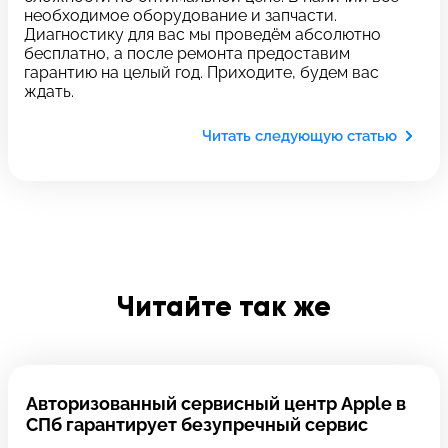
c 10:00 до 21:00
необходимое оборудование и запчасти.
Диагностику для вас мы проведём абсолютно
бесплатно, а после ремонта предоставим
гарантию на целый год. Приходите, будем вас
Связаться с нами
ждать.
Задать вопрос
Оставьте свой
Читать следующую статью
*бесплатно
отзыв
Заполните форму обратной
связи и ждите звонка:
Заполните все необходимые поля
Читайте так же
Введите имя
Авторизованный сервисный центр Apple в
Отправить
СПб гарантирует безупречный сервис
Введите телефон