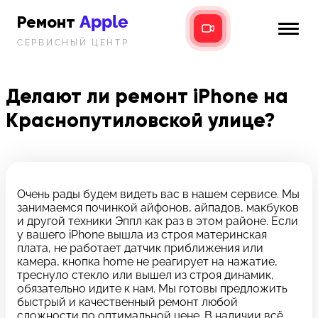
Apple
Ремонт
СЕРВИСНЫЙ ЦЕНТР
iPhone
Главная
iPad
Делают ли ремонт iPhone на
Новости
Краснопутиловской улице?
MacBook
i-info
iMac
Контакты
Mac mini
Очень рады будем видеть вас в нашем сервисе. Мы
занимаемся починкой айфонов, айпадов, макбуков
Телефон:
и другой техники Эппл как раз в этом районе. Если
+7 (812) 409-39-75
у вашего iPhone вышла из строя материнская
плата, не работает датчик приближения или
камера, кнопка home не реагирует на нажатие,
Адрес:
треснуло стекло или вышел из строя динамик,
8 Красноармейская, 18
обязательно идите к нам. Мы готовы предложить
быстрый и качественный ремонт любой
Режим работы:
сложности по оптимальной цене. В наличии всё