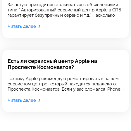
Зачастую приходится сталкиваться с объявлениями
типа “ Авторизованный сервисный центр Apple в СПб
гарантирует безупречный сервис и т.д.” Насколько
Читать далее
Введите номер договора
Напишите свой отзыв
Есть ли сервисный центр Apple на
Проспекте Космонавтов?
Технику Apple рекомендую ремонтировать в нашем
сервисном центре, который находится недалеко от
Проспекта Космонавтов. Если у вас сломался iPhone, i
Выберите сервис
Читать далее
Выберите сервис
Выберите адрес сервиса, в который хотите
Выберите адрес сервиса, в который хотите
позвонить
позвонить
Оставить свой отзыв