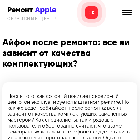
Apple
Ремонт
СЕРВИСНЫЙ ЦЕНТР
iPhone
Главная
iPad
Айфон после ремонта: все ли
Новости
зависит от качества
MacBook
i-info
комплектующих?
iMac
Контакты
Mac mini
После того, как сотовый покидает сервисный
Телефон:
центр, он эксплуатируется в штатном режиме. Но
+7 (812) 409-39-75
как же ведет себя айфон после ремонта: все ли
зависит от качества комплектующих, замененных
Адрес:
мастером? Как специалисты, так и рядовые
8 Красноармейская, 18
пользователи обоснованно считают, что взамен
неисправных деталей в телефоне следует ставить
Режим работы:
исключительно оригинальные аналоги. Однако