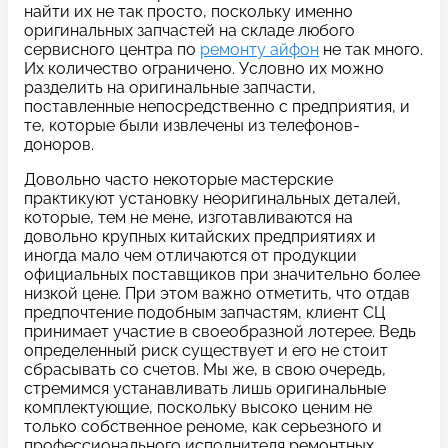
c 10:00 до 21:00
найти их не так просто, поскольку именно
оригинальных запчастей на складе любого
сервисного центра по
ремонту айфон
не так много.
Их количество ограничено. Условно их можно
Связаться с нами
разделить на оригинальные запчасти,
поставленные непосредственно с предприятия, и
те, которые были извлечены из телефонов-
доноров.
Довольно часто некоторые мастерские
практикуют установку неоригинальных деталей,
Задать вопрос
Оставьте свой
которые, тем не мене, изготавливаются на
довольно крупных китайских предприятиях и
*бесплатно
отзыв
иногда мало чем отличаются от продукции
официальных поставщиков при значительно более
низкой цене. При этом важно отметить, что отдав
Заполните форму обратной
предпочтение подобным запчастям, клиент СЦ
связи и ждите звонка:
принимает участие в своеобразной лотерее. Ведь
Заполните все необходимые поля
определенный риск существует и его не стоит
сбрасывать со счетов. Мы же, в свою очередь,
стремимся устанавливать лишь оригинальные
Введите имя
комплектующие, поскольку высоко ценим не
только собственное реноме, как серьезного и
профессионального исполнителя ремонтных