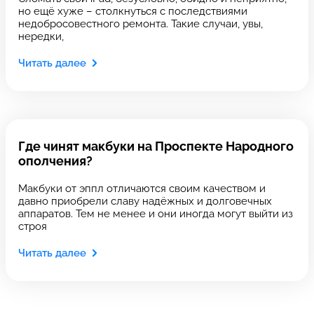
но ещё хуже – столкнуться с последствиями
недобросовестного ремонта. Такие случаи, увы,
нередки,
Оставить свой отзыв
Читать далее
Выберите сервис
Выберите сервис
Выберите адрес сервиса, в который хотите
Выберите адрес сервиса, в который хотите
позвонить
позвонить
Где чинят макбуки на Проспекте Народного
ополчения?
Макбуки от эппл отличаются своим качеством и
давно приобрели славу надёжных и долговечных
аппаратов. Тем не менее и они иногда могут выйти из
8 Красноармейская, 18
8 Красноармейская, 18
строя
+7 (812) 409-39-75
Читать далее